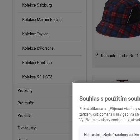
Kolekce Salzburg
Kolekce Martini Racing
Kolekce Taycan
Kolekce #Porsche
Klobouk - Turbo No. 1
Kolekce Heritage
Kolekce 911 GT3
Pro ženy
Souhlas s použitím soub
Pro muže
Pokud kliknete na „Přijmout všechny s
zařízení, což pomáhá s navigací na st
Pro děti
Využíváme soubory cookies tak, abych
Životní styl
Naprosto nezbytné soubory cookie