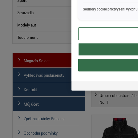
Sport
Unisex triko - Turbo N
Soubory cookie pro zvýšení výkonu
Zavazadla
Modely aut
Tequipment
Magazín Select
Vyhledávač příslušenství
Kontakt
Unisex oboustranná bu
No. 1
Můj účet
Zpět na stránky Porsche
Obchodní podmínky