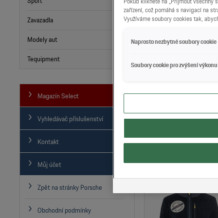
Sport
Pokud kliknete na „Přijmout všechny s
Dámská větrovka – M
zařízení, což pomáhá s navigací na st
Využíváme soubory cookies tak, abych
Zavazadla
RACING®
Modely aut
Naprosto nezbytné soubory cookie
Tequipment
Soubory cookie pro zvýšení výkonu
Magazín Select
Vyhledávač příslušenství
Kontakt
Polokošile – MARTINI
Můj účet
Zpět na stránky Porsche
Obchodní podmínky