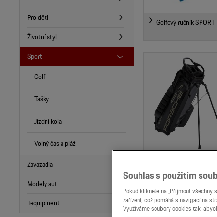
Pro děti
Golfový ručník SPORT
Životní styl
Sport
Golf
Tašky
Jízdní kola
Volný čas a pláž
Taška na golfový stoja
Zavazadla
Souhlas s použitím soub
Modely aut
Pokud kliknete na „Přijmout všechny s
zařízení, což pomáhá s navigací na st
Tequipment
Využíváme soubory cookies tak, abych