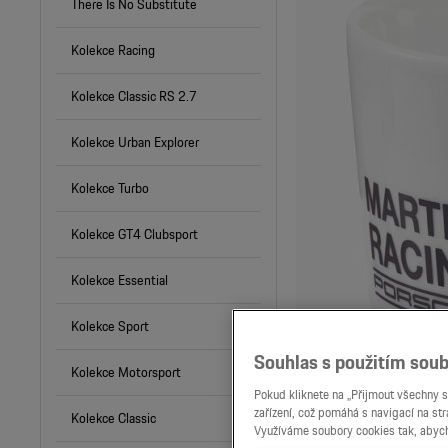
There Is No Substitute
Kolekce Racing
Kolekce Classic RS 2.7
Kolekce Urban Explorer
Kolekce Turbo
Kolekce GT4 Clubsport
Kolekce Essential
Kolekce Sport
Souhlas s použitím soub
Kolekce Motorsport
Pokud kliknete na „Přijmout všechny s
zařízení, což pomáhá s navigací na st
Kolekce Classic
Využíváme soubory cookies tak, abych