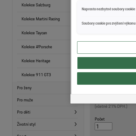
Kolekce Salzburg
Naprosto nezbytné soubory cookie
Kolekce Martini Racing
Soubory cookie pro zvýšení výkonu
Kolekce Taycan
Kolekce #Porsche
Kolekce Heritage
Kolekce 911 GT3
Pro ženy
857,00 Kč
Pro muže
(včetně 21% DPH.)
Pro děti
Počet
Životní styl