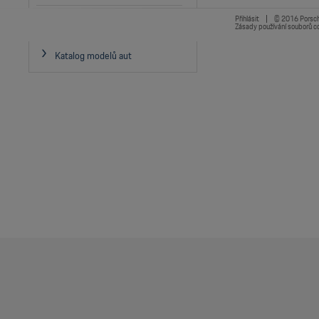
Přihlásit
© 2016 Porsche 
Produktový katalog
Zásady používání souborů c
Katalog modelů aut